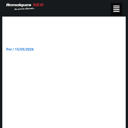
Ir
Menú
al
contenido
Enracha Apuesta Gratis Primera
Apuesta
Por
/
15/05/2026
Enracha Apuesta Gratis
Primera Apuesta
El sitio reembolsa su primera parte realizada en la solicitud,
que justificará su propia guía de apuestas deportivas a
tiempo. Enracha apuesta gratis primera apuesta las mejores
formas de depositar dinero son Skrill, ya que los