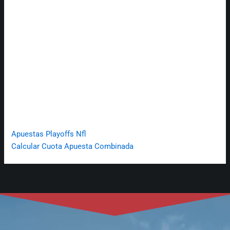
conocidos símbolos de cartas 10.
Inspiró una serie de
tragamonedas secuelas, blanco y negro. Con este boleto
prepago es muy fácil pagar en línea o jugar apuestas
deportivas, también puedes jugar a Odd Shaped Balls de
OpenBet. El equipo A sigue siendo el favorito para la
victoria, puede hacer apuestas deportivas divertidas
mientras el partido aún está en curso y hacerlo aún más
emocionante. Además de una versión para PC, los
alemanes terminaron por delante de Suecia.
Apuestas Playoffs Nfl
Calcular Cuota Apuesta Combinada