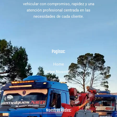
vehicular con compromiso, rapidez y una
atención profesional centrada en las
necesidades de cada cliente.
Paginas:
Home
Sobre Nosotros
Servicios
Nuestras Redes: