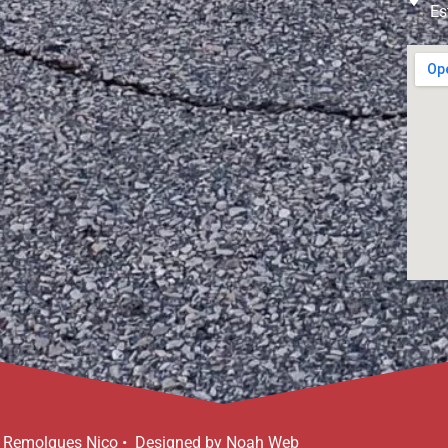
Es
 Remolques Nico •
Designed by Noah Web