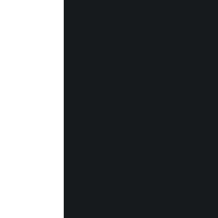
ue en el caso
ancos suizos
alidad,
o
contamos más
 a ser por
ta los 22