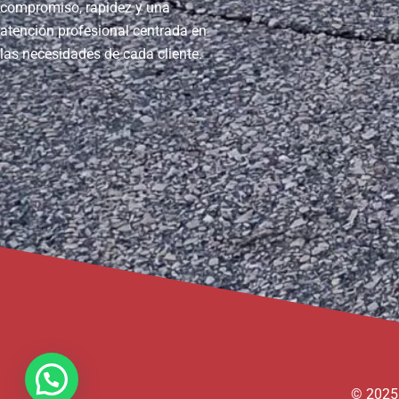
compromiso, rapidez y una
atención profesional centrada en
las necesidades de cada cliente.
© 2025