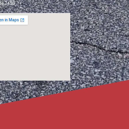
te 2450