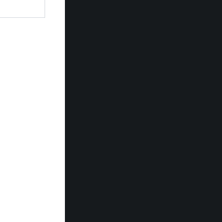
an
miles de
 hasta x8 y
mos la
, con hoy: