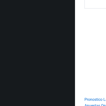
combi
Casa
West
Sus pagos so
jugadores qu
tres botes, 
cartera de ap
qué signific
Pronostico L
Apuestas On