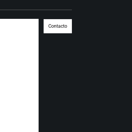
Servicios
Contacto