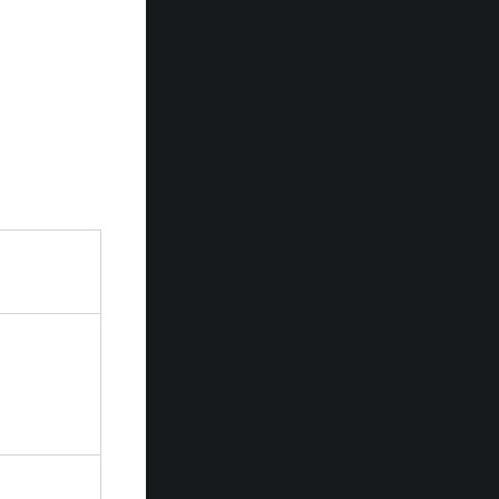
enista, es
ono de
das (se
 Primera
todos de
tos
, cada una