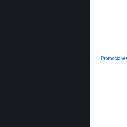
Esp
Cur
Como puede v
campeonatos 
jóvenes porta
Promociones
Real
Resu