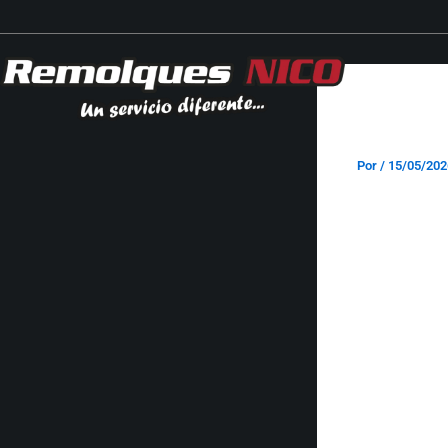
Ir
al
contenido
España 
Por
/
15/05/202
Esp
Pro