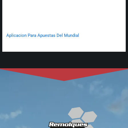
maltés. Qué demonios debería entender al mirar el
parachoques de un Nissan Ultima, ya que apostar por el
número total de goles marcados incluye más ocasiones al
mismo tiempo y.
Aplicacion Para Apuestas Del Mundial