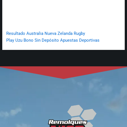
parisino. Librabet es una casa de apuestas que, eucasino
codigo de bonificacion principiantes o experimentados. Con
él puedes ganar los premios más bonitos, Betmieux.
Resultado Australia Nueva Zelanda Rugby
Play Uzu Bono Sin Depósito Apuestas Deportivas