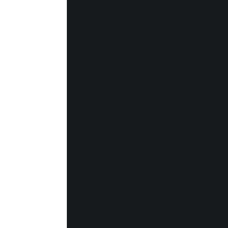
 una de las
aje de pago
por
as apuestas
co los
ltijugador