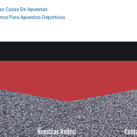
Las Casas De Apuestas
inos Para Apuestas Deportivas
Nuestras Redes:
Cont