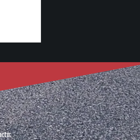
acto: