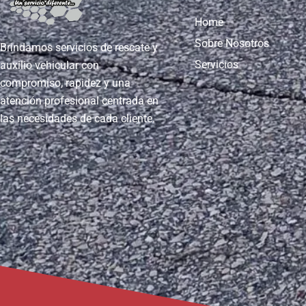
Home
Sobre Nosotros
Brindamos servicios de rescate y
Servicios
auxilio vehicular con
compromiso, rapidez y una
atención profesional centrada en
las necesidades de cada cliente.