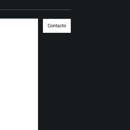
Servicios
Contacto
uestas:
 apuestas
e
jores