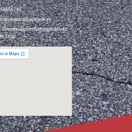
54556759
molquesnico@outlook.es
. Circunvalación Santiago Marzo
te 2450