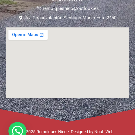
remolquesnico@outlook.es
Av. Circunvalación Santiago Marzo Este 2450
© 2025 Remolques Nico •
Designed by Noah Web