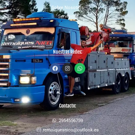
Sobre Nosotros
Servicios
Nuestras Redes:
Facebook
Instagram
Whatsapp
Contacto:
2954556759
remolquesnico@outlook.es