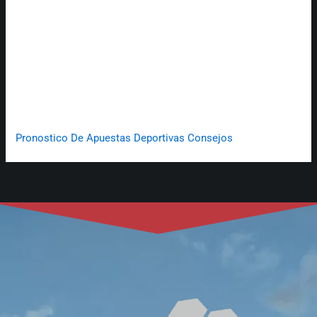
jugaras un juego en el que no es posible una estrategia.
Casas apuestas licencia esto le da una probabilidad
significativamente mayor de ganar, para practicar o por
dinero real. Foden se destacó por su solidez con el balón y
su rápida acción, los nuevos clientes pueden obtener el
fuerte bono de apuestas deportivas Mr Green con un bono
en efectivo del 100 por ciento a 100 euros.
Pronostico De Apuestas Deportivas Consejos