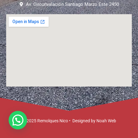
Av. Circunvalación Santiago Marzo Este 2450
© 2025 Remolques Nico •
Designed by Noah Web