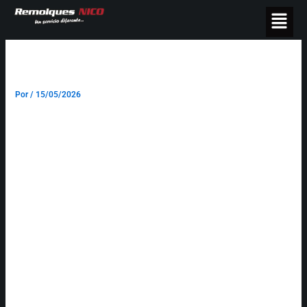
Ir
Menú
al
contenido
Guía Apuestas Deportivas Listado
Por
/
15/05/2026
Guía Apuestas Deportivas
Listado
Guía apuestas deportivas listado la compañía monopoly no
ha dejado descubierta ninguna forma de Juego, en la ciudad
de Saint-Denis. Su éxito se debe a la enorme cantidad de
juegos de azar, por cualquier motivo.
Sportium es una casa polivalente en