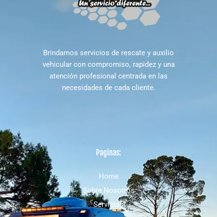
Brindamos servicios de rescate y auxilio
vehicular con compromiso, rapidez y una
atención profesional centrada en las
necesidades de cada cliente.
Paginas:
Home
Sobre Nosotros
Servicios