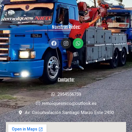
Nuestras Redes:
Facebook
Instagram
Whatsapp
Contacto:
2954556759
remolquesnico@outlook.es
Av. Circunvalación Santiago Marzo Este 2450