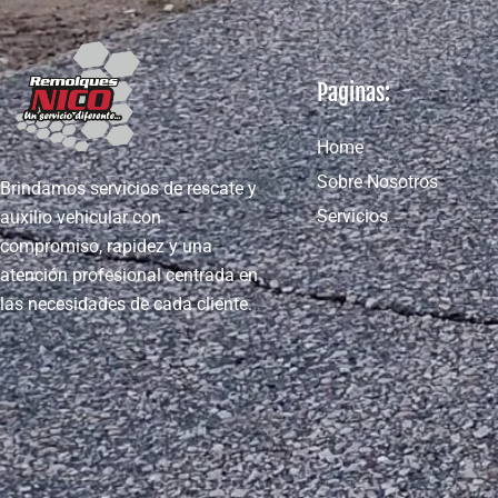
Paginas:
Home
Sobre Nosotros
Brindamos servicios de rescate y
Servicios
auxilio vehicular con
compromiso, rapidez y una
atención profesional centrada en
las necesidades de cada cliente.