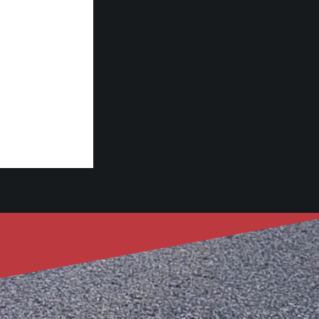
drán
apuestas para
s de Bwin por
sus tels,