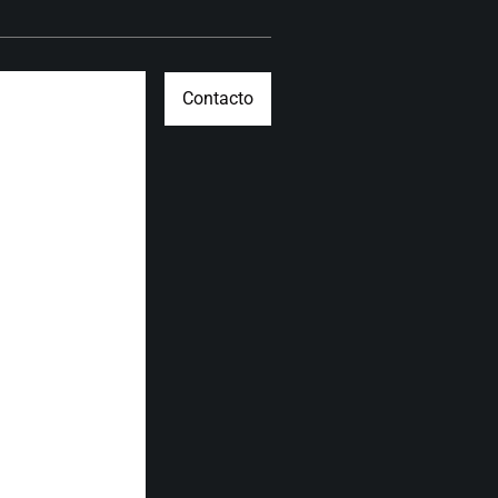
Servicios
Contacto
orts