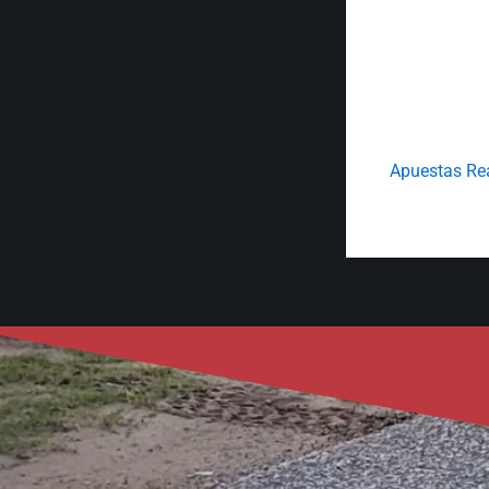
Su aplicació
ocupado dura
la victoria d
el momento n
puede minimi
Apuestas Rea