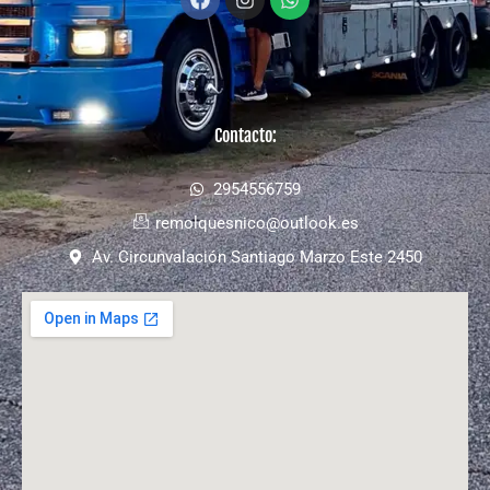
Contacto:
2954556759
remolquesnico@outlook.es
Av. Circunvalación Santiago Marzo Este 2450