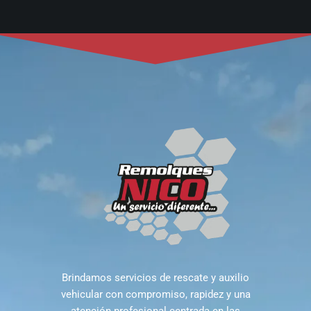
Brindamos servicios de rescate y auxilio
vehicular con compromiso, rapidez y una
atención profesional centrada en las