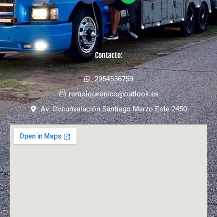
Contacto:
2954556759
remolquesnico@outlook.es
Av. Circunvalación Santiago Marzo Este 2450