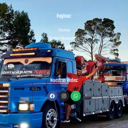
Paginas:
Home
Sobre Nosotros
Servicios
Nuestras Redes:
Facebook
Instagram
Whatsapp