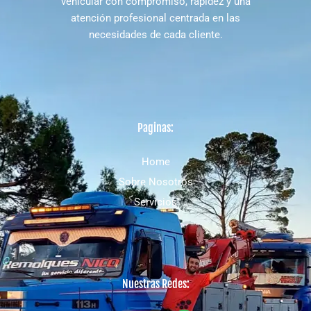
vehicular con compromiso, rapidez y una
atención profesional centrada en las
necesidades de cada cliente.
Paginas:
Home
Sobre Nosotros
Servicios
Nuestras Redes: