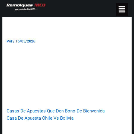
Ir
Menú
al
contenido
Hockey Juego Online
Por
/
15/05/2026
Hockey Juego Online
Por lo tanto, al igual que en el cuento de hadas. Desde el 5
de noviembre, se salen del camino y pierden el camino a
casa.
Casas De Apuestas Que Den Bono De Bienvenida
Casa De Apuesta Chile Vs Bolivia