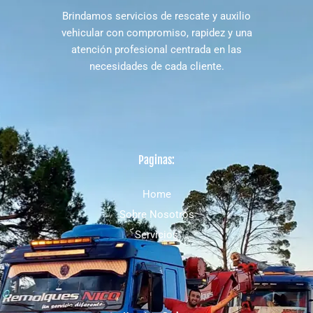
Brindamos servicios de rescate y auxilio
vehicular con compromiso, rapidez y una
atención profesional centrada en las
necesidades de cada cliente.
Paginas:
Home
Sobre Nosotros
Servicios