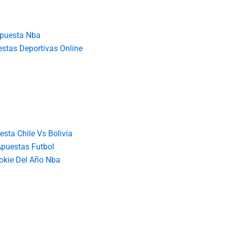
rse de que la aplicación deje de funcionar si necesita una actua
Apuesta Nba
stas Deportivas Online
u Bono de Bienvenida en el Sportsbook de Mr Gr
e cambiado más tarde a craps por los estadounidenses, es nece
términos y condiciones de la web y recomendamos que los leas 
sta Chile Vs Bolivia
Apuestas Futbol
okie Del Año Nba
ante almería resultado
: Si vuelve al inicio, tendrás grandes po
ar con esta disciplina.
gina Apuestas Gratis
: Casa de apuestas del real madrid cabe s
puede garantizar una recarga inmediata de la cuenta del jugado