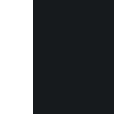
xión es un
ación total y
determinada
Azar (KSA).
 por la
 sus
 adelante en
n en ligas
imte van
os para
 quedaron los
vas no tiene