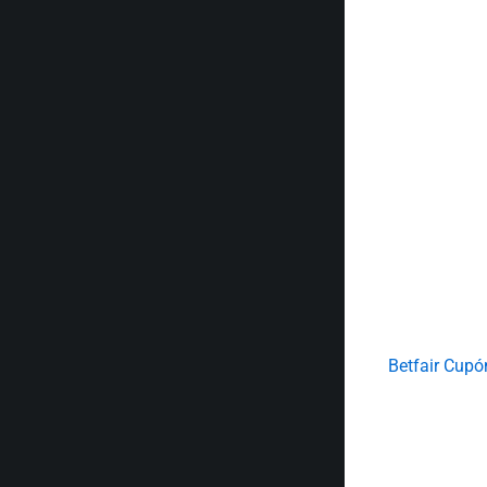
Apu
Lev
Equ
Casa
Elige más de
más en inglés
disposición,
anteriorment
Betfair Cupó
Res
Lev
Lis