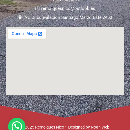
remolquesnico@outlook.es
Av. Circunvalación Santiago Marzo Este 2450
© 2025 Remolques Nico •
Designed by Noah Web