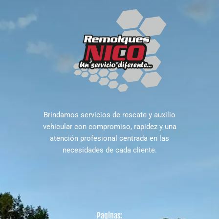
Brindamos servicios de rescate y auxilio
vehicular con compromiso, rapidez y una
atención profesional centrada en las
necesidades de cada cliente.
Paginas: