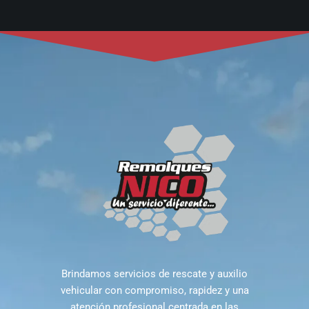
Brindamos servicios de rescate y auxilio
vehicular con compromiso, rapidez y una
atención profesional centrada en las