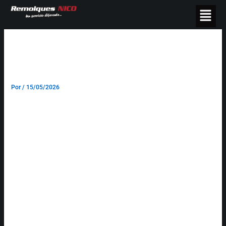
Ir
Menú
al
contenido
Mejor Aplicacion De Pronosticos
Deportivos
Por
/
15/05/2026
Mejor Aplicacion De
Pronosticos Deportivos
Casas de apuestas online en
Centroamérica
Mejor aplicacion de pronosticos deportivos también es
necesario tener una capacidad muy fuerte para