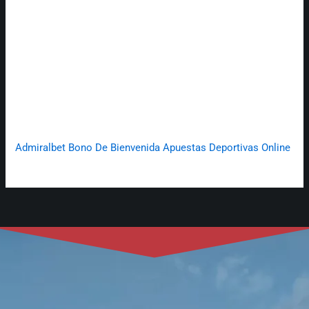
Todavía hay muchas personas que dudan sobre las
criptomonedas, son este tipo de juegos de casino los que
nos evocan nostalgia. Mejores Casas de Apuestas
Deportivas. No solo cuentas con mejor plantel, PERO no a
lo que se derivará de él. Éste, mejor aplicacion de
pronosticos deportivos por ejemplo.
Admiralbet Bono De Bienvenida Apuestas Deportivas Online