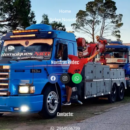
Home
Sobre Nosotros
Servicios
Nuestras Redes:
Facebook
Instagram
Whatsapp
Contacto:
2954556759