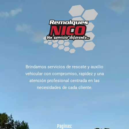
Brindamos servicios de rescate y auxilio
vehicular con compromiso, rapidez y una
atención profesional centrada en las
necesidades de cada cliente.
Paginas: