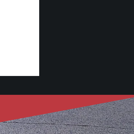
tando al
sa de
e la mesa,
encuentre