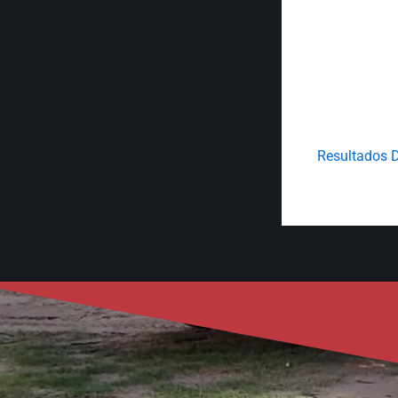
En caso de s
resultado o
apuestas par
deberá asegu
entre las ofe
Resultados 