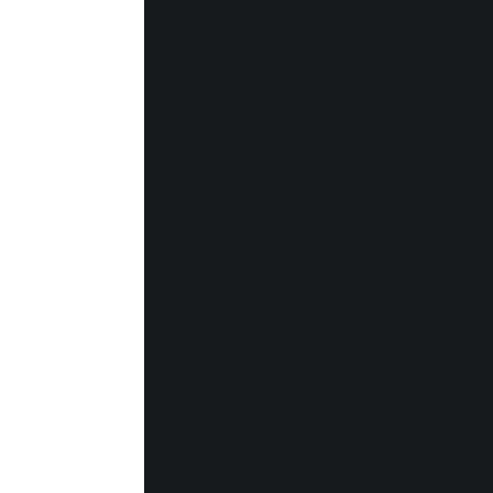
nes
también
,
envenida de