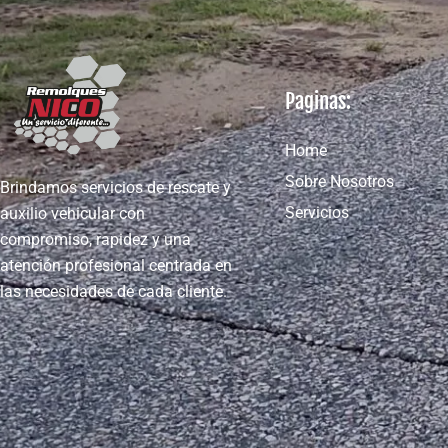
Paginas:
Home
Sobre Nosotros
Brindamos servicios de rescate y
Servicios
auxilio vehicular con
compromiso, rapidez y una
atención profesional centrada en
las necesidades de cada cliente.