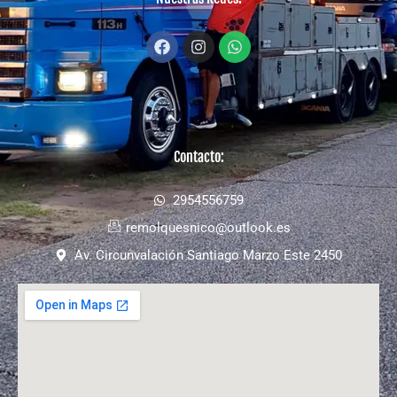
Facebook
Instagram
Whatsapp
Contacto:
2954556759
remolquesnico@outlook.es
Av. Circunvalación Santiago Marzo Este 2450