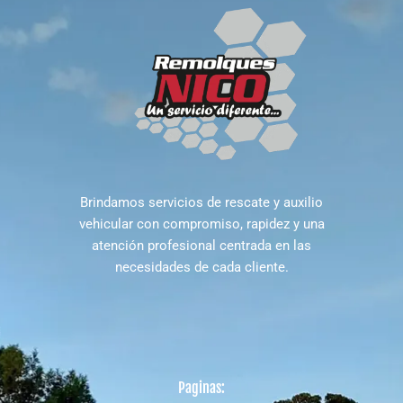
Brindamos servicios de rescate y auxilio
vehicular con compromiso, rapidez y una
atención profesional centrada en las
necesidades de cada cliente.
Paginas: