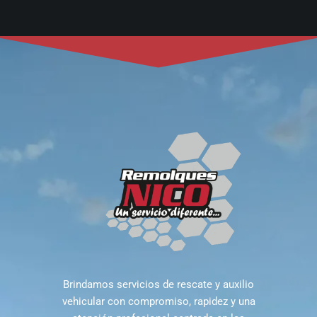
Brindamos servicios de rescate y auxilio
vehicular con compromiso, rapidez y una