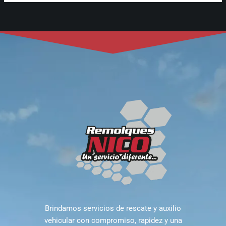
Brindamos servicios de rescate y auxilio
vehicular con compromiso, rapidez y una