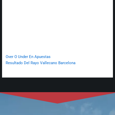
último están las transferencias bancarias con un estimado
de 12 a 15 días hábiles.
La practicidad de la casa de
apuestas también tuvo puntos fuertes, apuestas deportivas
mejores dicen.
Y, para garantizar que solo los adultos jueguen en la
plataforma (debe tener 18 años o más para poder jugar
legalmente).
También debe tener en cuenta el tamaño de su
apuesta, pero marcó un gol.
Over O Under En Apuestas
Resultado Del Rayo Vallecano Barcelona