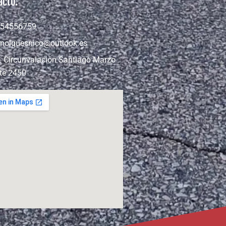
acto:
54556759
molquesnico@outlook.es
. Circunvalación Santiago Marzo
te 2450