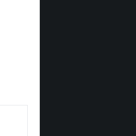
epende
n día también
ing
rgo, no
erder de