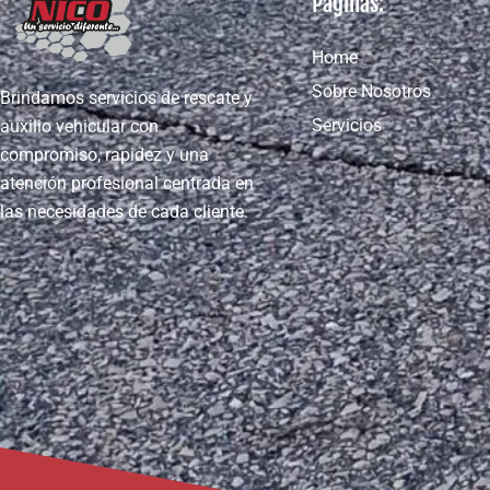
Paginas:
Home
Sobre Nosotros
Brindamos servicios de rescate y
Servicios
auxilio vehicular con
compromiso, rapidez y una
atención profesional centrada en
las necesidades de cada cliente.