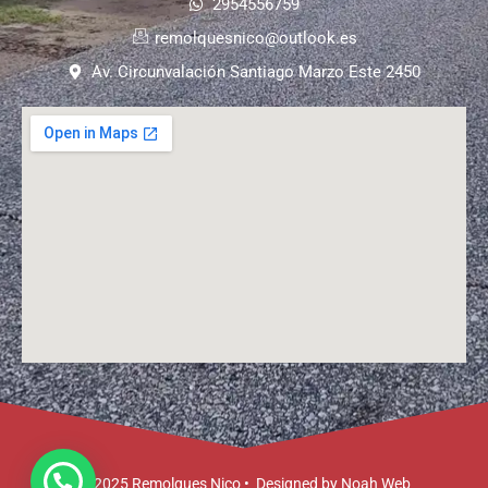
2954556759
remolquesnico@outlook.es
Av. Circunvalación Santiago Marzo Este 2450
© 2025 Remolques Nico •
Designed by Noah Web