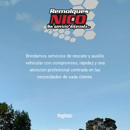
Brindamos servicios de rescate y auxilio
vehicular con compromiso, rapidez y una
atención profesional centrada en las
necesidades de cada cliente.
Paginas:
Home