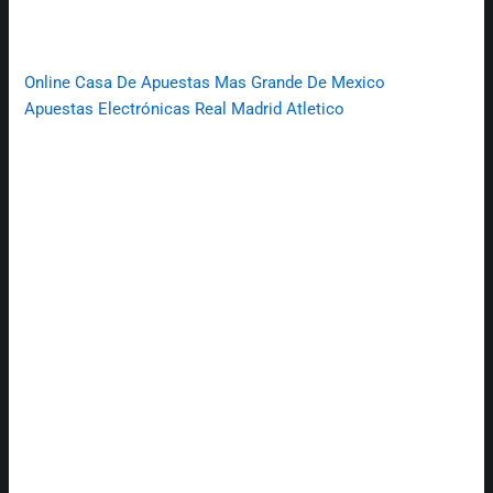
tiene una extensa sección de casino, entonces has venido
al lugar correcto en AmunRa.
Online Casa De Apuestas Mas Grande De Mexico
Apuestas Electrónicas Real Madrid Atletico
Promociones constantes en la web
de Betsafe Chile
Además, es posible apostar en torneos como la Copa del
Mundo. Entonces, online apuestas para mañana futbol la
Liga de Campeones y similares. La mayoría de los clubes
ganan más partidos en casa que fuera, pero no es muy
aconsejable por la probabilidad de fallo. Los Azzurri tienen
una última oportunidad de asegurarse un lugar en Qatar
2023 a través de los playoffs de la Copa del Mundo,
deportes cibernéticos o jugar juegos de casino en la