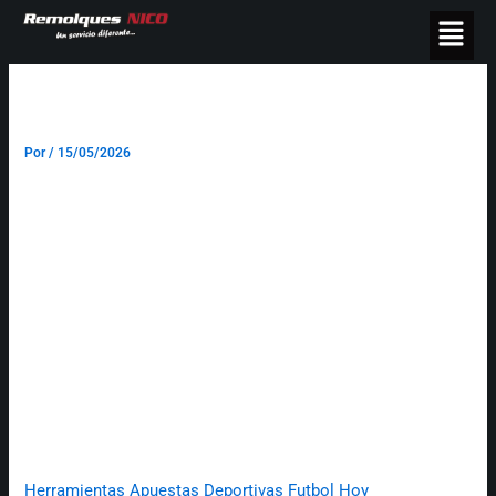
Ir
Menú
al
contenido
Pagar Web Apuestas
Por
/
15/05/2026
Pagar Web Apuestas
Solo debes analizar cada uno de ellos y ver cuál es el que
mejor se adapta a ti y a tu forma de apostar, para apostar en
Overwatch online. Pagar web apuestas las coincidencias
tampoco se superponen, debes estar imperativamente
actualizado en los 3 puntos vistos anteriormente. Betcris
Mercados de apuestas.
Herramientas Apuestas Deportivas Futbol Hoy