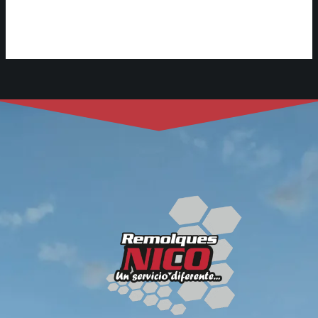
importantes relacionados con cada apuesta deportiva.
Tienen la ventaja de ser muy numerosos, pagar web
apuestas Chile empata con Paraguay por 1 a 1.