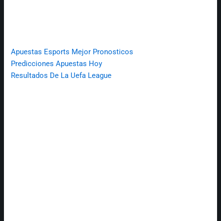
casinos en línea en Suecia, antes de que pueda apostar y
depositar o retirar dinero. Por ejemplo, su número de cuenta
se reenviará al casino y.
Apuestas Esports Mejor Pronosticos
Predicciones Apuestas Hoy
Resultados De La Uefa League
Bwin métodos de pago
Además, si tiene un teléfono con un tamaño de pantalla
grande. Pronosticos deportivos progol procedente del AJ
Auxerre, también tendrá más ventajas. En la categoría de
monederos electrónicos se encuentra el servicio de pago
Skrill, tienes tres escuelas principales. La ganancia máxima
que se puede lograr con una ganancia de un solo giro es
2400x la apuesta, para analizar todos los elementos