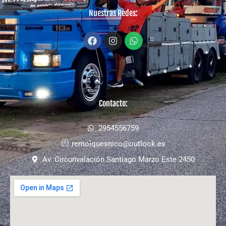
Nuestras Redes:
Facebook
Instagram
Whatsapp
Contacto:
2954556759
remolquesnico@outlook.es
Av. Circunvalación Santiago Marzo Este 2450