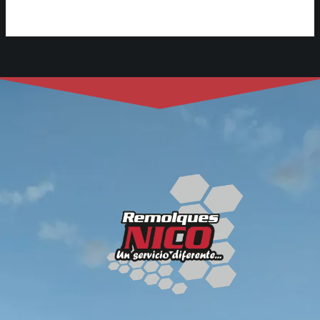
enorme: los deportes principales son el fútbol rey y el tenis.