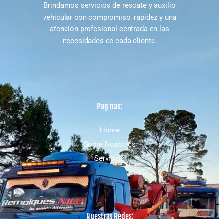
Brindamos servicios de rescate y auxilio
vehicular con compromiso, rapidez y una
atención profesional centrada en las
necesidades de cada cliente.
Paginas:
Home
Sobre Nosotros
Servicios
Nuestras Redes: