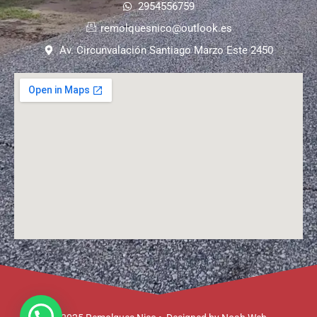
2954556759
remolquesnico@outlook.es
Av. Circunvalación Santiago Marzo Este 2450