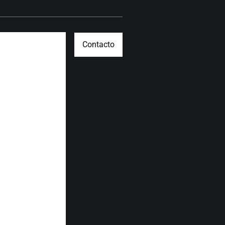
Servicios
Contacto