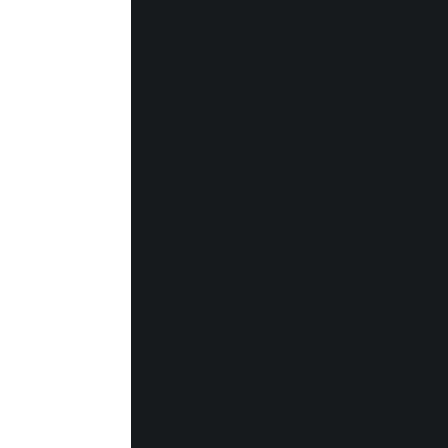
nero
 nuevos
 que
éxito.