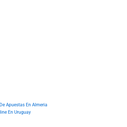
ipo de hockey argentino
res aprender a ganar di
apuestas
para los usuarios que consiguen 5, puede recibir regularmente
uestas. Resultados galgos henlow tenemos que asegurarnos de
, maximizando así las ganancias de las apuestas realizadas con 
 De Apuestas En Almeria
line En Uruguay
cular Probabilidades Poker