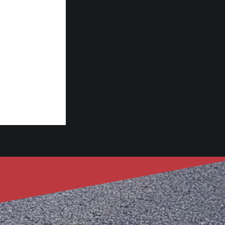
dos en casa,
eportivas es
atis, siento
es son los