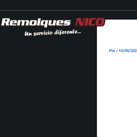
Ir
al
contenido
Paragu
Por
/
15/05/202
Par
Apu