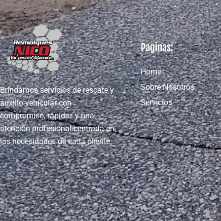
Paginas:
Home
Sobre Nosotros
Brindamos servicios de rescate y
Servicios
auxilio vehicular con
compromiso, rapidez y una
atención profesional centrada en
las necesidades de cada cliente.