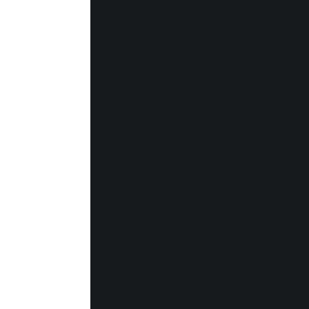
Luckia.
 para las
casa de
tas con los
r mucho más,