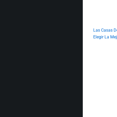
Esta tarjeta
Sin embargo,
construir.
Las Casas D
Elegir La Me
¿Cóm
balo
Mientras dis
se indicó, pe
cien millone