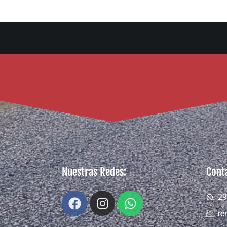
Nuestras Redes:
Cont
Facebook
Instagram
Whatsapp
29
re