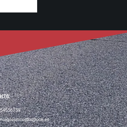
acto:
54556759
molquesnico@outlook.es