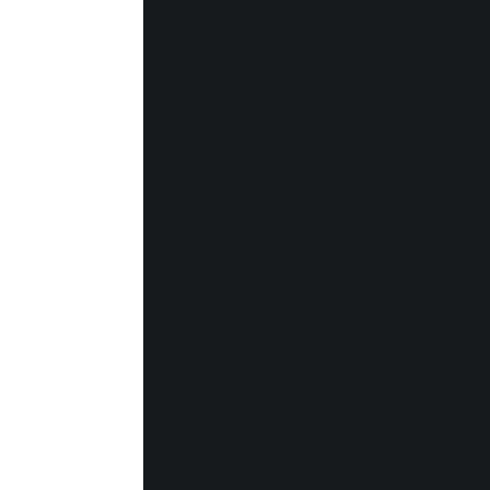
apartes
ás fácil
go. Si juegas
fiesta.
alance final y
opular de
itios, por lo
e las que
s en vivo,