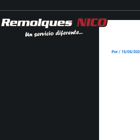
Ir
al
contenido
Predicc
Por
/
15/05/202
Pre
Tipo
apue