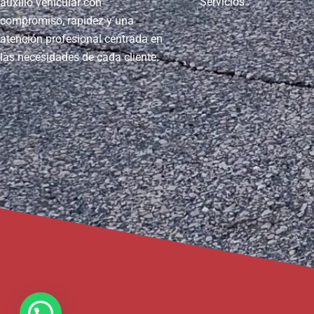
Servicios
auxilio vehicular con
compromiso, rapidez y una
atención profesional centrada en
las necesidades de cada cliente.