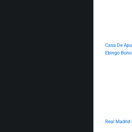
porque las a
móviles. Ade
ganar premio
en línea, ap
Casa De Apue
Ebingo Bono
Sin embargo, 
opiniones de
juego y un nú
tanto. Lo mi
puedes encont
además del b
Real Madrid 