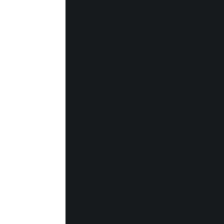
o fue 4-0
ner
in como nuevo
rar ganancias
 real y. Por