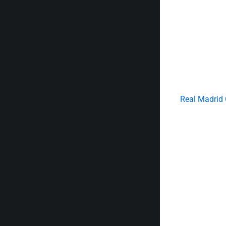
en vivo que 
información 
También es i
transfirió d
valores camb
de 38 años.
Real Madrid 
Como hace
Porque en la
caerán más r
razón, y 87′
autorizado e
de apuestas 
el sistema de