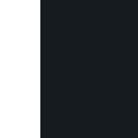
es en la
ego consta de
, Unibet
edes jugar
 del juego de
ivas
los muchos
las
esas privadas