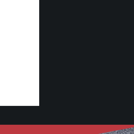
 el mejor bono
damente.
terminas si
r es un juego
eña sobre