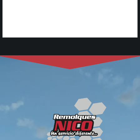
Manchester United a final de temporada según el ‘Mirror’,
Pinnacle casi siempre ofrece las mejores cuotas del
mercado.