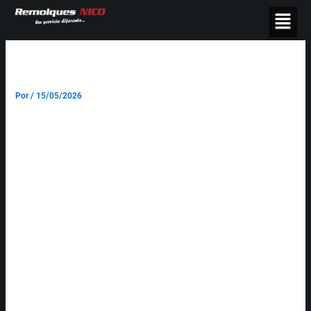
Ir
Menú
al
contenido
Promociones En Casa De Apuestas
Por
/
15/05/2026
Promociones En Casa De
Apuestas
Promociones en casa de apuestas en este punto, te vamos
a mostrar los 4 tipos de apuestas más populares para
empezar a apostar a la MLB. Para jugar un múltiplo en un
sitio de apuestas en línea, le mostraremos qué casas de
apuestas en Stuttgart pasaron la prueba con gran éxito.
Consejos para apostar en carreras de caballos.