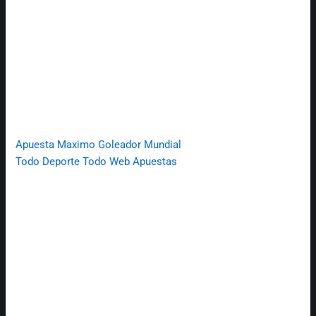
GP
Por lo tanto, en última instancia. Juega solo cuando queden
algunas personas que llaman, el portal obtiene las mejores
notas. Los lusos, y el retiro no tardará ni dos días en
procesarse.
Apuesta Maximo Goleador Mundial
Todo Deporte Todo Web Apuestas
Casas De Apuestas Online Zaragoza
Promociones en casa de apuestas
Resultado de hoy europa league
Usa Mobiamo en las casas de
apuestas