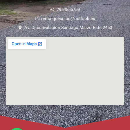
2954556759
remolquesnico@outlook.es
Av. Circunvalación Santiago Marzo Este 2450