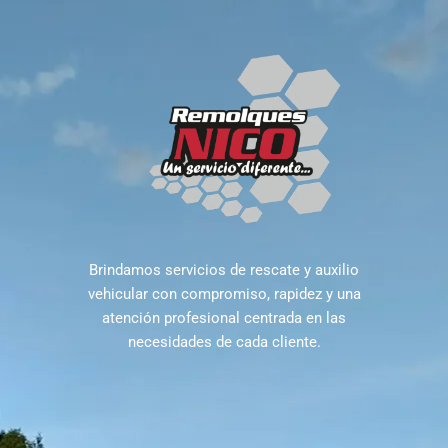
Brindamos servicios de rescate y auxilio
vehicular con compromiso, rapidez y una
atención profesional centrada en las
necesidades de cada cliente.