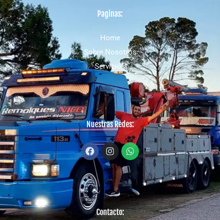
Paginas:
Home
Sobre Nosotros
Servicios
Nuestras Redes:
Facebook
Instagram
Whatsapp
Contacto: