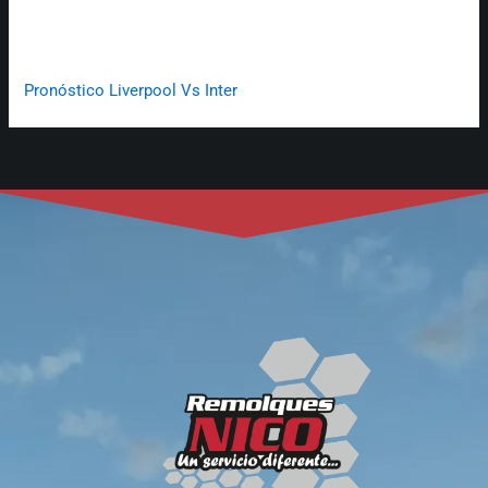
después de seleccionar la cantidad que vas a depositar para
realizar tu apuesta, confirma tu boleto de apuestas.
Pronóstico Liverpool Vs Inter