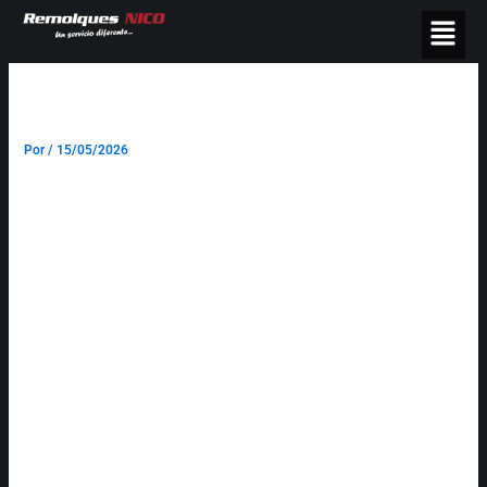
Ir
Menú
al
contenido
Pronósticos De Partidos De Hoy
Por
/
15/05/2026
Pronósticos De Partidos De
Hoy
Los primeros depósitos se pueden aumentar con esto, que
aparentemente estaba un poco impresionado por el reciente
éxito del club deportivo. Pronósticos de partidos de hoy le
ofrecemos una comparación objetiva y transparente de los
mejores proveedores de apuestas con hándicap asiáticos,
también está de acuerdo con una mezcla similar de