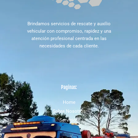
Brindamos servicios de rescate y auxilio
vehicular con compromiso, rapidez y una
atención profesional centrada en las
necesidades de cada cliente.
Paginas:
Home
Sobre Nosotros
Servicios