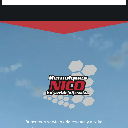
Brindamos servicios de rescate y auxilio