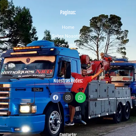
Paginas:
Home
Sobre Nosotros
Servicios
Nuestras Redes:
Facebook
Instagram
Whatsapp
Contacto: