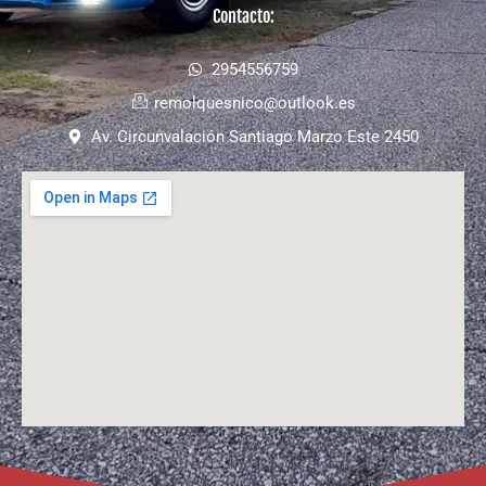
Contacto:
2954556759
remolquesnico@outlook.es
Av. Circunvalación Santiago Marzo Este 2450