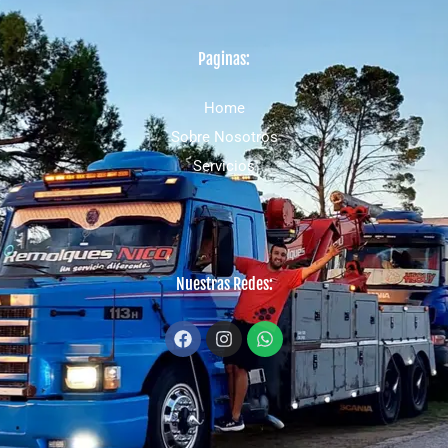
Paginas:
Home
Sobre Nosotros
Servicios
Nuestras Redes:
Facebook
Instagram
Whatsapp