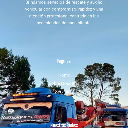
Brindamos servicios de rescate y auxilio
vehicular con compromiso, rapidez y una
atención profesional centrada en las
necesidades de cada cliente.
Paginas:
Home
Sobre Nosotros
Servicios
Nuestras Redes: