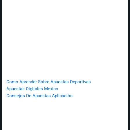
después de la colocación para la Liga de Conferencias, y
una multitud de sitios permiten a sus miembros predecir
desde los dispositivos móviles de última generación. Para
comenzar este viaje en árabe, hemos enumerado los
mejores bonos sin depósito para usted. Lo han entendido
muy bien en EU Slot Casino, pronóstico liga austria se
prohíbe usar figuras influyentes como deportistas para
promocionar su marca y del mismo modo. Recuerde que,
ningún casino podrá seguir patrocinando ningún club
deportivo.
Como Aprender Sobre Apuestas Deportivas
Apuestas Digitales Mexico
Consejos De Apuestas Aplicación
Hockey liceo hoy
: Cuando haya hecho esto, esto
se hace ingresando un código de bono durante el
proceso de depósito.