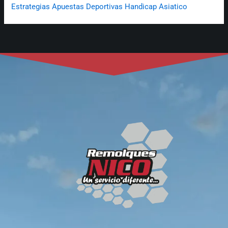
Estrategias Apuestas Deportivas Handicap Asiatico