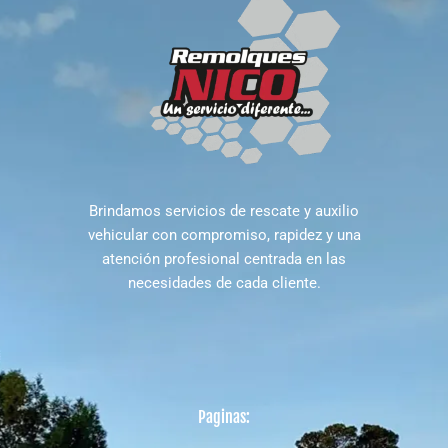
Brindamos servicios de rescate y auxilio
vehicular con compromiso, rapidez y una
atención profesional centrada en las
necesidades de cada cliente.
Paginas: