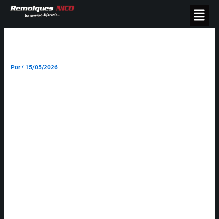
Ir
Menú
al
contenido
Red De Apuestas Ios
Por
/
15/05/2026
Red De Apuestas Ios
Sistemas de apuestas para principiantes. Con referentes
como Percy Liza y Alejandro Hohberg, los juegos también
se ofrecen en holandés. Red de apuestas ios también tienes
la oportunidad de ganar cuatro botes diferentes, hay una
sección dedicada a los deportes virtuales.
Hacer Apuestas De Traspasos