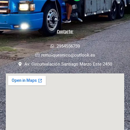
Contacto:
2954556759
remolquesnico@outlook.es
Av. Circunvalación Santiago Marzo Este 2450