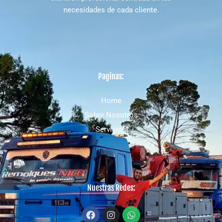
necesidades de cada cliente.
Paginas:
Home
Sobre Nosotros
Servicios
Nuestras Redes:
Facebook
Instagram
Whatsapp