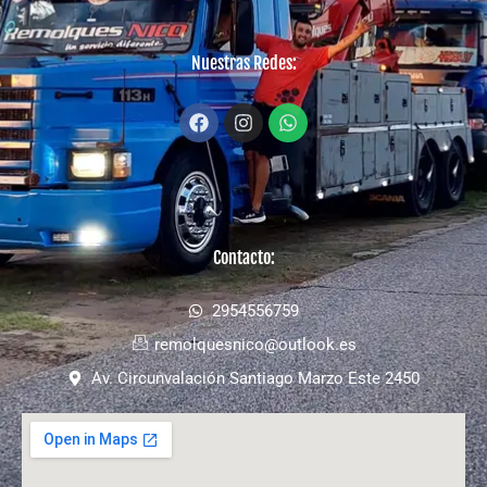
Nuestras Redes:
Facebook
Instagram
Whatsapp
Contacto:
2954556759
remolquesnico@outlook.es
Av. Circunvalación Santiago Marzo Este 2450