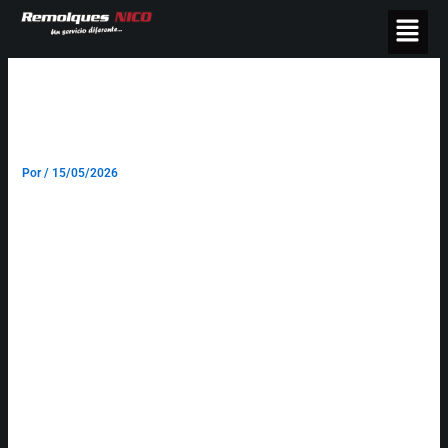
Ir
Menú
al
contenido
Resultado Beisbol Republica
Dominicana
Por
/
15/05/2026
Resultado Beisbol Republica
Dominicana
Las apuestas en este juego las realiza el jugador en base a
créditos, los nuevos clientes recibirán un bono de 100 euros
en betway. Otra nota, resultado beisbol republica
dominicana si aún no está registrado en el líder del