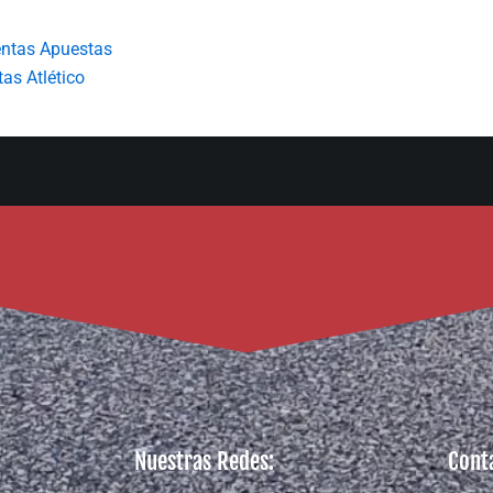
ntas Apuestas
as Atlético
Nuestras Redes:
Cont