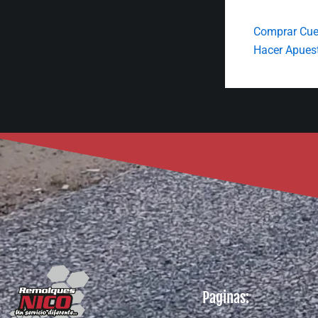
Comprar Cue
Hacer Apuest
Paginas: