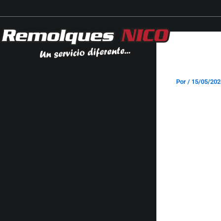
Ir
al
contenido
Resulta
Por
/
15/05/202
Res
Resultado bet
que hablarem
ofrece Ganab