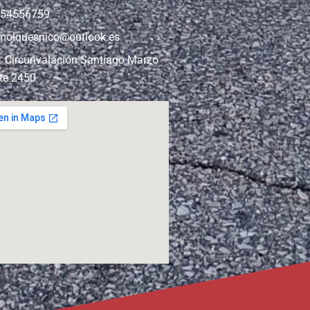
54556759
molquesnico@outlook.es
. Circunvalación Santiago Marzo
te 2450