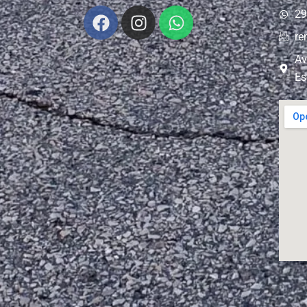
Facebook
Instagram
Whatsapp
29
re
Av
Es