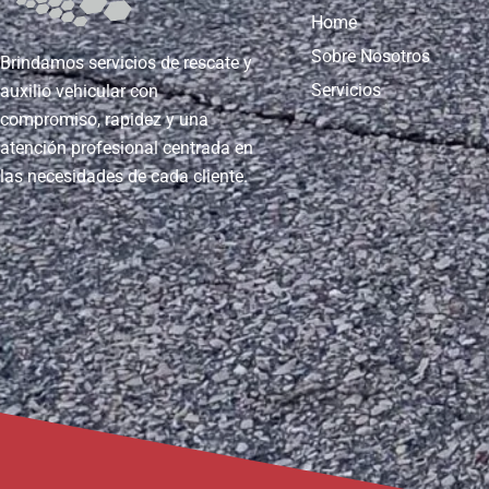
Home
Sobre Nosotros
Brindamos servicios de rescate y
Servicios
auxilio vehicular con
compromiso, rapidez y una
atención profesional centrada en
las necesidades de cada cliente.