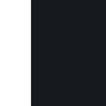
 de depósito
Hill
uegos de
muy bien
e madrid
agamonedas.
una
uegos son
en eventos
as cosas