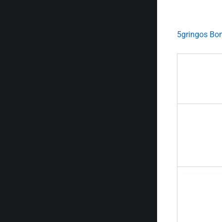
bienvenida.
5gringos Bo
Resultado
partidos
eurocopa
Resultad
osasuna 
real
madrid
Resultado
en direct
europa
league