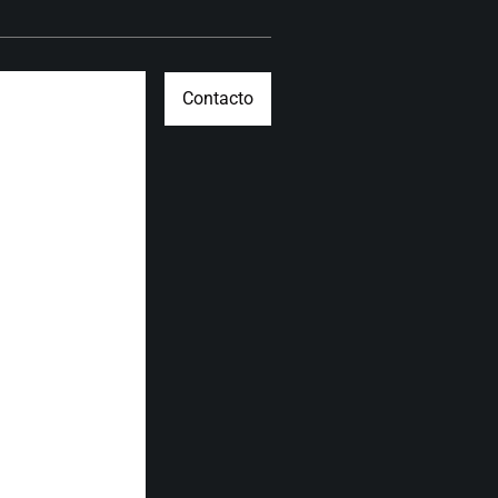
Servicios
Contacto
Mlb
oy de mlb
cia en
bono de