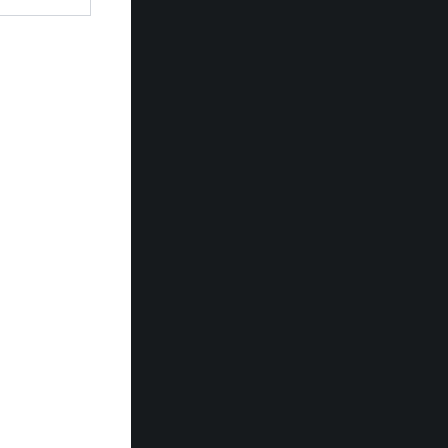
na
s cuesta
, casi nunca