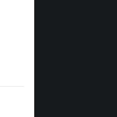
sultados de
rtivas.
o Twister
 de la