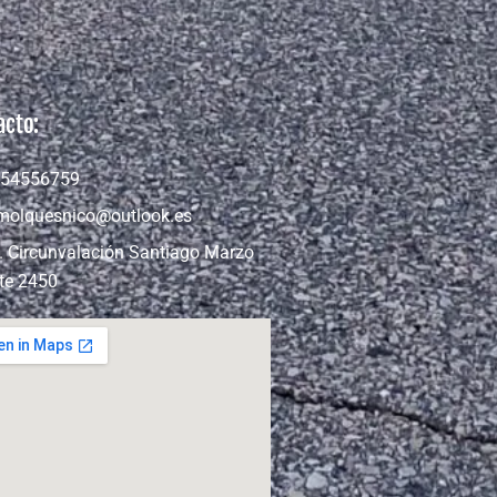
acto:
54556759
molquesnico@outlook.es
. Circunvalación Santiago Marzo
te 2450